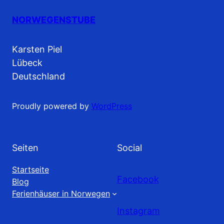
NORWEGENSTUBE
Karsten Piel
Lübeck
Deutschland
Proudly powered by
WordPress
Seiten
Social
Startseite
Facebook
Blog
Ferienhäuser in Norwegen
Instagram