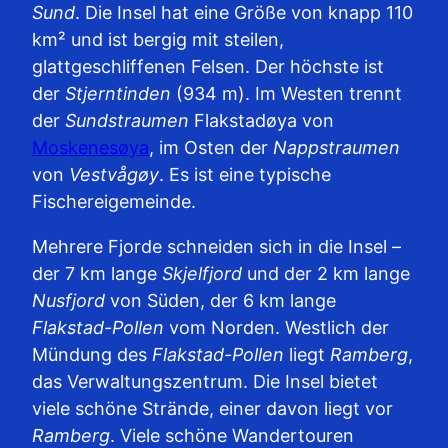
Sund
. Die Insel hat eine Größe von knapp 110
km² und ist bergig mit steilen,
glattgeschliffenen Felsen. Der höchste ist
der
Stjerntinden
(934 m). Im Westen trennt
der
Sundstraumen
Flakstadøya von
Moskenesøya
, im Osten der
Nappstraumen
von
Vestvågøy
. Es ist eine typische
Fischereigemeinde.
Mehrere Fjorde schneiden sich in die Insel –
der 7 km lange
Skjelfjord
und der 2 km lange
Nusfjord
von Süden, der 6 km lange
Flakstad-Pollen
vom Norden. Westlich der
Mündung des
Flakstad-Pollen
liegt
Ramberg
,
das Verwaltungszentrum. Die Insel bietet
viele schöne Strände, einer davon liegt vor
Ramberg
. Viele schöne Wandertouren