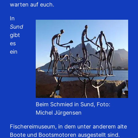
warten auf euch.
In
Sund
gibt
es
ein
Beim Schmied in Sund, Foto:
Michel Jürgensen
Fischereimuseum, in dem unter anderem alte
Boote und Bootsmotoren ausgestellt sind.