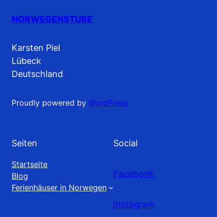
NORWEGENSTUBE
Karsten Piel
Lübeck
Deutschland
Proudly powered by
WordPress
Seiten
Social
Startseite
Facebook
Blog
Ferienhäuser in Norwegen
Instagram