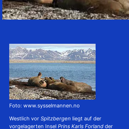
Foto: www.sysselmannen.no
Westlich vor
Spitzbergen
liegt auf der
vorgelagerten Insel
Prins Karls Forland
der