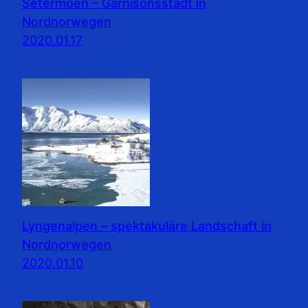
Setermoen – Garnisonsstadt in
Nordnorwegen
2020.01.17
Lyngenalpen – spektakuläre Landschaft in
Nordnorwegen
2020.01.10