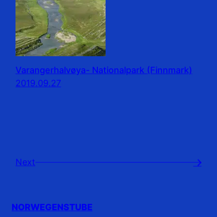
Varangerhalvøya- Nationalpark (Finnmark)
2019.09.27
Next
→
NORWEGENSTUBE