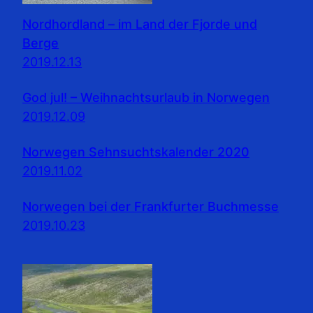
Nordhordland – im Land der Fjorde und
Berge
2019.12.13
God jul! – Weihnachtsurlaub in Norwegen
2019.12.09
Norwegen Sehnsuchtskalender 2020
2019.11.02
Norwegen bei der Frankfurter Buchmesse
2019.10.23