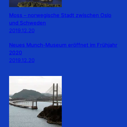
Moss – norwegische Stadt zwischen Oslo
und Schweden
2019.12.20
Neues Munch-Museum eröffnet im Frühjahr
2020
2019.12.20