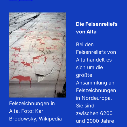
Die Felsenreliefs
von Alta
Bei den
Felsenreliefs von
Alta handelt es
sich um die
größte
Ansammlung an
Felszeichnungen
in Nordeuropa.
Felszeichnungen in
Sie sind
Alta, Foto: Karl
zwischen 6200
Brodowsky, Wikipedia
und 2000 Jahre