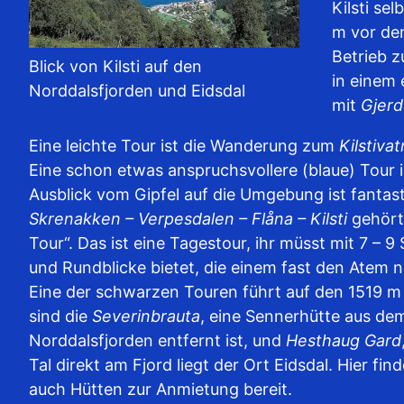
Kilsti se
m vor dem
Betrieb z
Blick von Kilsti auf den
in einem 
Norddalsfjorden und Eidsdal
mit
Gjer
Eine leichte Tour ist die Wanderung zum
Kilstiva
Eine schon etwas anspruchsvollere (blaue) Tour 
Ausblick vom Gipfel auf die Umgebung ist fantas
Skrenakken – Verpesdalen – Flåna – Kilsti
gehört
Tour“. Das ist eine Tagestour, ihr müsst mit 7 –
und Rundblicke bietet, die einem fast den Atem
Eine der schwarzen Touren führt auf den 1519 
sind die
Severinbrauta
, eine Sennerhütte aus de
Norddalsfjorden entfernt ist, und
Hesthaug Gard
Tal direkt am Fjord liegt der Ort Eidsdal. Hier 
auch Hütten zur Anmietung bereit.