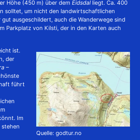
ftiger Höhe (450 m) über dem
Eidsdal
liegt. Ca. 400
n solltet, um nicht den landwirtschaftlichen
ehr gut ausgeschildert, auch die Wanderwege sind
 Parkplatz von Kilsti, der in den Karten auch
icht ist.
h, der
ra –
chönste
haft führt
eichen
om
könnt. Im
g stehen
Quelle: godtur.no