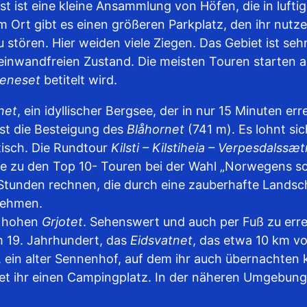
lbst ist eine kleine Ansammlung von Höfen, die in lu
 Ort gibt es einen größeren Parkplatz, den ihr nutze
u stören. Hier weiden viele Ziegen. Das Gebiet ist s
einwandfreien Zustand. Die meisten Touren starten am
deneset
betitelt wird.
tnet
, ein idyllischer Bergsee, der in nur 15 Minuten erre
ist die Besteigung des
Blåhornet
(741 m). Es lohnt sic
tisch. Die Rundtour
Kilsti – Kilstiheia – Verpesdalssæt
e zu den Top 10- Touren bei der Wahl „Norwegens s
 9 Stunden rechnen, die durch eine zauberhafte Landsc
 nehmen.
m hohen
Grjotet
. Sehenswert und auch per Fuß zu err
m 19. Jahrhundert, das
Eidsvatnet
, das etwa 10 km v
, ein alter Sennenhof, auf dem ihr auch übernachten 
findet ihr einen Campingplatz. In der näheren Umgebun