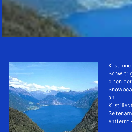
Kilsti u
Schwierig
einen der
Snowboar
an.
Kilsti li
Seitenarm
entfernt