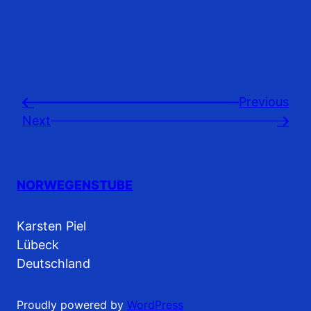
Previousㅤ
←
Next
→
NORWEGENSTUBE
Karsten Piel
Lübeck
Deutschland
Proudly powered by
WordPress