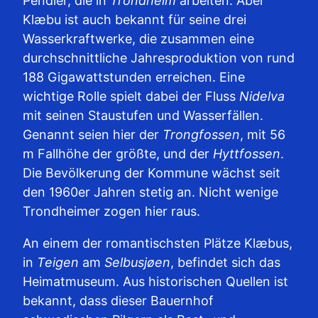
Pendler, die in
Trondheim
arbeiten. Aber
Klæbu ist auch bekannt für seine drei
Wasserkraftwerke, die zusammen eine
durchschnittliche Jahresproduktion von rund
188 Gigawattstunden erreichen. Eine
wichtige Rolle spielt dabei der Fluss
Nidelva
mit seinen Staustufen und Wasserfällen.
Genannt seien hier der
Trongfossen
, mit 56
m Fallhöhe der größte, und der
Hyttfossen
.
Die Bevölkerung der Kommune wächst seit
den 1960er Jahren stetig an. Nicht wenige
Trondheimer zogen hier raus.
An einem der romantischsten Plätze Klæbus,
in
Teigen
am
Selbusjøen
, befindet sich das
Heimatmuseum. Aus historischen Quellen ist
bekannt, dass dieser Bauernhof