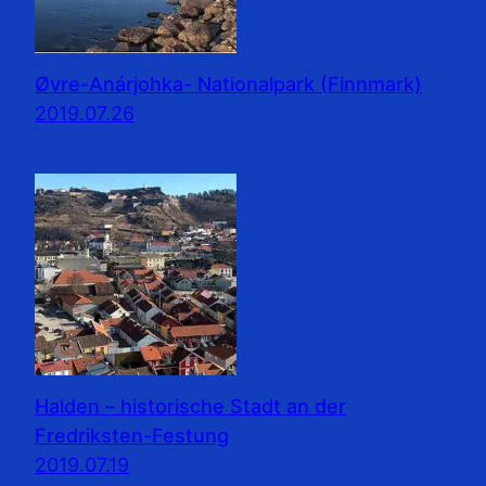
Øvre-Anárjohka- Nationalpark (Finnmark)
2019.07.26
Halden – historische Stadt an der
Fredriksten-Festung
2019.07.19