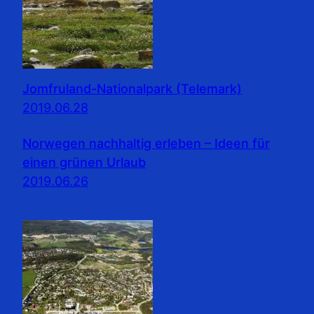
Jomfruland-Nationalpark (Telemark)
2019.06.28
Norwegen nachhaltig erleben – Ideen für
einen grünen Urlaub
2019.06.26