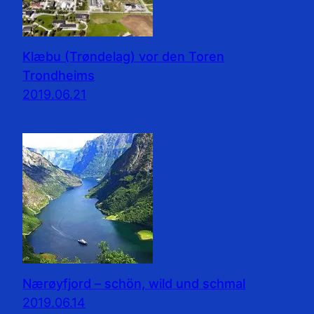
Klæbu (Trøndelag) vor den Toren
Trondheims
2019.06.21
Nærøyfjord – schön, wild und schmal
2019.06.14