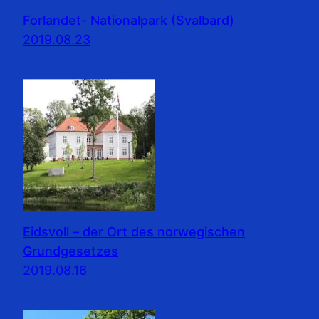
Forlandet- Nationalpark (Svalbard)
2019.08.23
Eidsvoll – der Ort des norwegischen
Grundgesetzes
2019.08.16