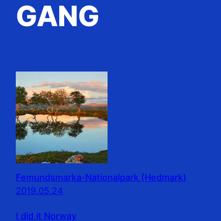
GANG
Femundsmarka-Nationalpark (Hedmark)
2019.05.24
I did it Norway