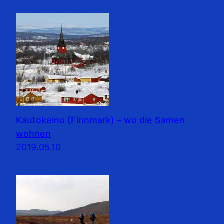
Kautokeino (Finnmark) – wo die Samen
wohnen
2019.05.10