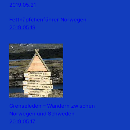
2019.05.21
Fettnäpfchenführer Norwegen
2019.05.19
Grenseleden – Wandern zwischen
Norwegen und Schweden
2019.05.17