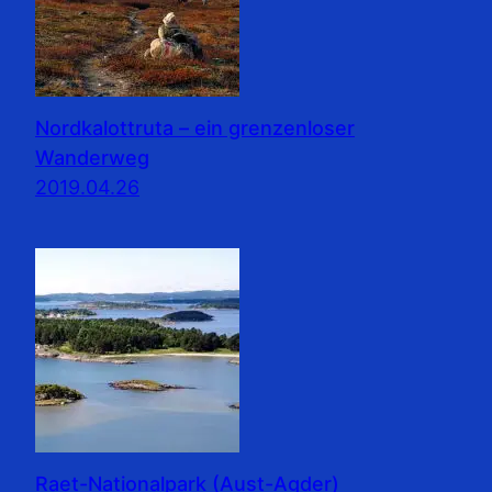
Nordkalottruta – ein grenzenloser
Wanderweg
2019.04.26
Raet-Nationalpark (Aust-Agder)