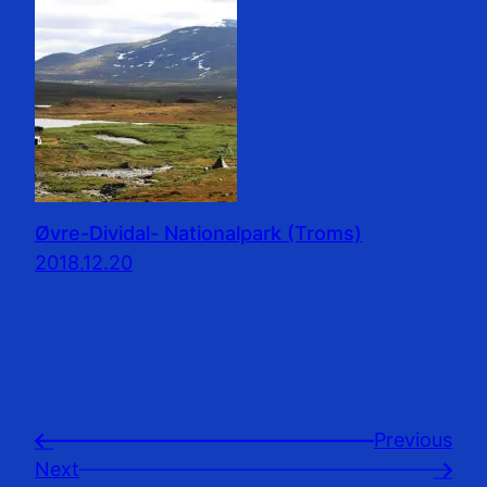
Øvre-Dividal- Nationalpark (Troms)
2018.12.20
Previousㅤ
←
Next
→