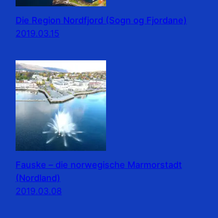
Die Region Nordfjord (Sogn og Fjordane)
2019.03.15
Fauske – die norwegische Marmorstadt
(Nordland)
2019.03.08