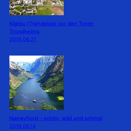
Klæbu (Trøndelag) vor den Toren
Trondheims
2019.06.21
Nærøyfjord – schön, wild und schmal
2019.06.14