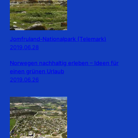
Jomfruland-Nationalpark (Telemark)
2019.06.28
Norwegen nachhaltig erleben – Ideen für
einen grünen Urlaub
2019.06.26