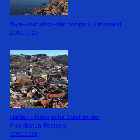
Øvre-Anárjohka- Nationalpark (Finnmark)
2019.07.26
Halden – historische Stadt an der
Fredriksten-Festung
2019.07.19