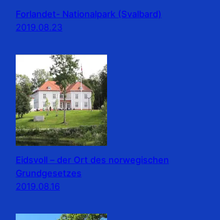
Forlandet- Nationalpark (Svalbard)
2019.08.23
Eidsvoll – der Ort des norwegischen
Grundgesetzes
2019.08.16