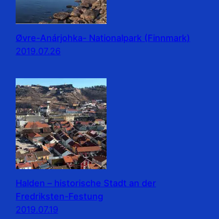
Øvre-Anárjohka- Nationalpark (Finnmark)
2019.07.26
Halden – historische Stadt an der
Fredriksten-Festung
2019.07.19