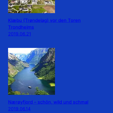
Klæbu (Trøndelag) vor den Toren
Trondheims
2019.06.21
Nærøyfjord – schön, wild und schmal
2019.06.14