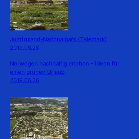
Jomfruland-Nationalpark (Telemark)
2019.06.28
Norwegen nachhaltig erleben – Ideen für
einen grünen Urlaub
2019.06.26