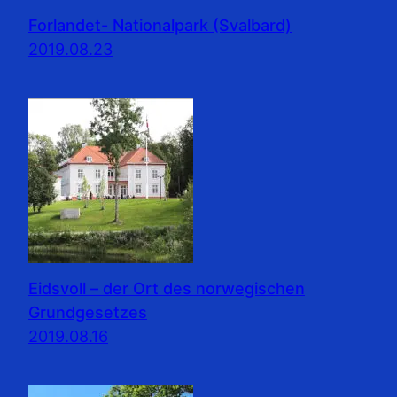
Forlandet- Nationalpark (Svalbard)
2019.08.23
Eidsvoll – der Ort des norwegischen
Grundgesetzes
2019.08.16