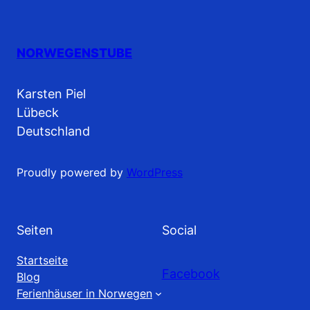
NORWEGENSTUBE
Karsten Piel
Lübeck
Deutschland
Proudly powered by
WordPress
Seiten
Social
Startseite
Facebook
Blog
Ferienhäuser in Norwegen