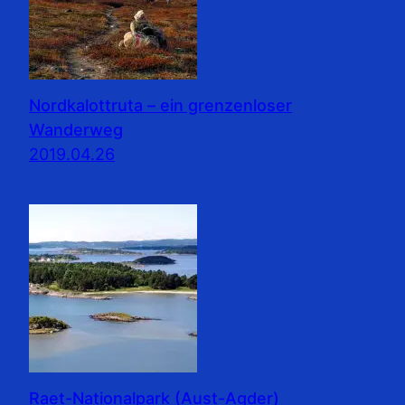
Nordkalottruta – ein grenzenloser
Wanderweg
2019.04.26
Raet-Nationalpark (Aust-Agder)