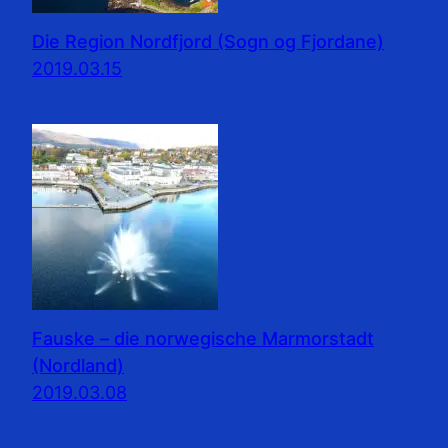
Die Region Nordfjord (Sogn og Fjordane)
2019.03.15
Fauske – die norwegische Marmorstadt
(Nordland)
2019.03.08