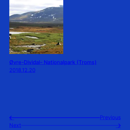
Øvre-Dividal- Nationalpark (Troms)
2018.12.20
Previousㅤ
←
Next
→