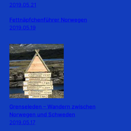
2019.05.21
Fettnäpfchenführer Norwegen
2019.05.19
Grenseleden – Wandern zwischen
Norwegen und Schweden
2019.05.17