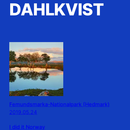
DAHLKVIST
Femundsmarka-Nationalpark (Hedmark)
2019.05.24
I did it Norway