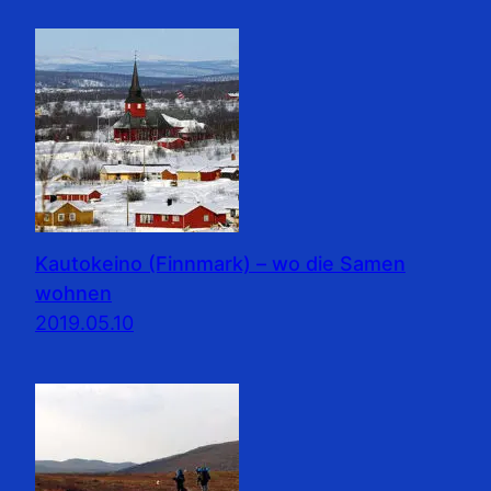
Kautokeino (Finnmark) – wo die Samen
wohnen
2019.05.10