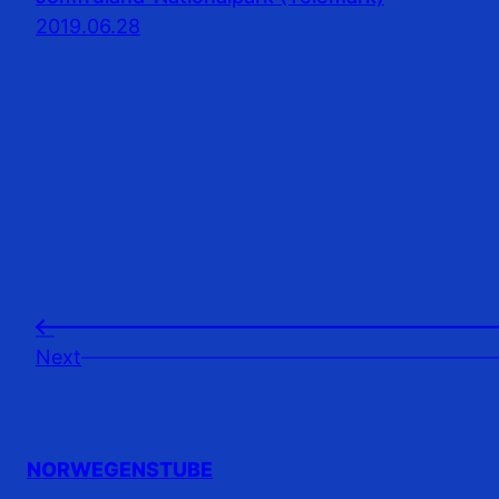
2019.06.28
←
Next
NORWEGENSTUBE