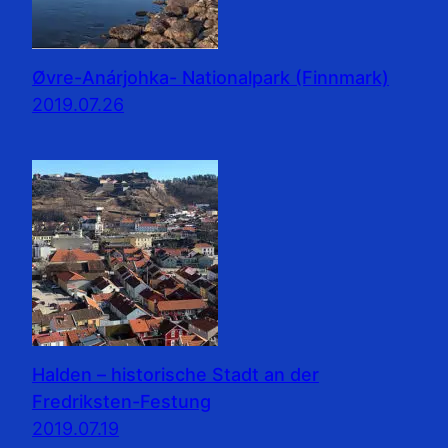
Øvre-Anárjohka- Nationalpark (Finnmark)
2019.07.26
Halden – historische Stadt an der
Fredriksten-Festung
2019.07.19