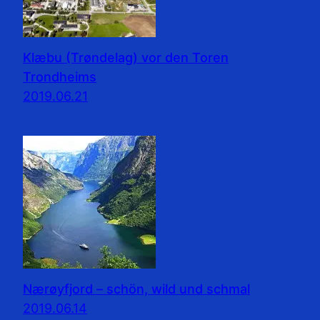
Klæbu (Trøndelag) vor den Toren
Trondheims
2019.06.21
Nærøyfjord – schön, wild und schmal
2019.06.14