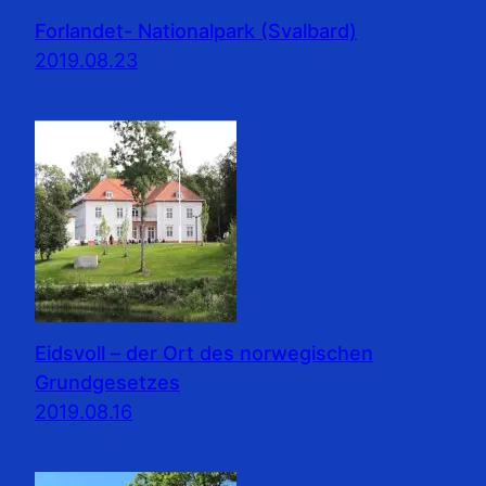
Forlandet- Nationalpark (Svalbard)
2019.08.23
Eidsvoll – der Ort des norwegischen
Grundgesetzes
2019.08.16