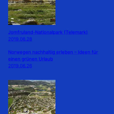
Jomfruland-Nationalpark (Telemark)
2019.06.28
Norwegen nachhaltig erleben – Ideen für
einen grünen Urlaub
2019.06.26