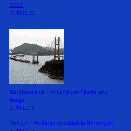
2020
2019.12.20
Nordhordland – im Land der Fjorde und
Berge
2019.12.13
God jul! – Weihnachtsurlaub in Norwegen
2019.12.09