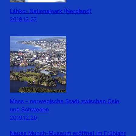
Láhko- Nationalpark (Nordland)
2019.12.27
Moss – norwegische Stadt zwischen Oslo
und Schweden
2019.12.20
Neues Munch-Museum eröffnet im Frühjahr