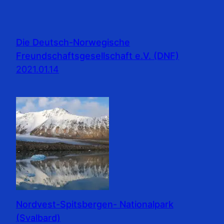
Die Deutsch-Norwegische
Freundschaftsgesellschaft e.V. (DNF)
2021.01.14
Nordvest-Spitsbergen- Nationalpark
(Svalbard)