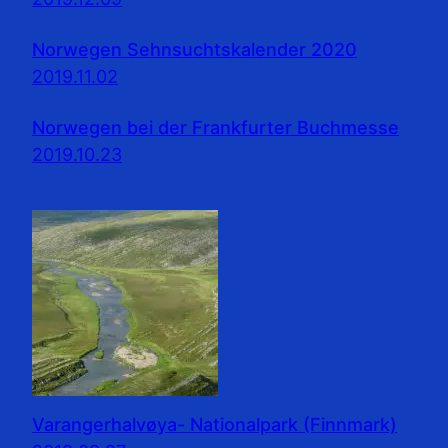
Norwegen Sehnsuchtskalender 2020
2019.11.02
Norwegen bei der Frankfurter Buchmesse
2019.10.23
Varangerhalvøya- Nationalpark (Finnmark)