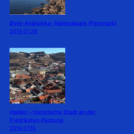
Øvre-Anárjohka- Nationalpark (Finnmark)
2019.07.26
Halden – historische Stadt an der
Fredriksten-Festung
2019.07.19