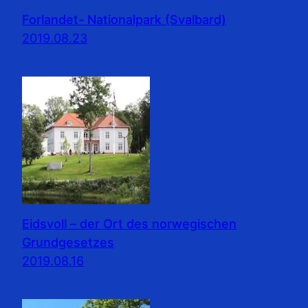
Forlandet- Nationalpark (Svalbard)
2019.08.23
Eidsvoll – der Ort des norwegischen
Grundgesetzes
2019.08.16