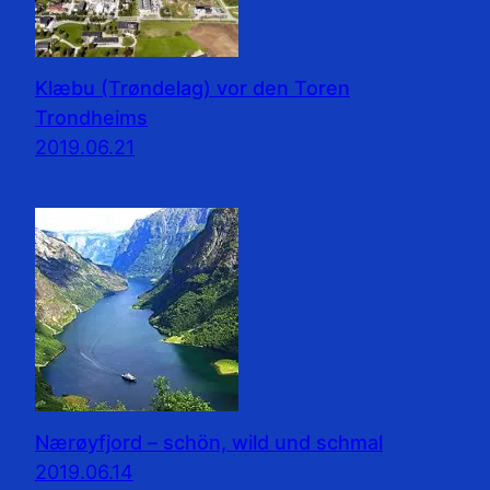
Klæbu (Trøndelag) vor den Toren
Trondheims
2019.06.21
Nærøyfjord – schön, wild und schmal
2019.06.14