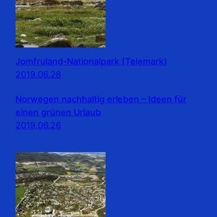
Jomfruland-Nationalpark (Telemark)
2019.06.28
Norwegen nachhaltig erleben – Ideen für
einen grünen Urlaub
2019.06.26