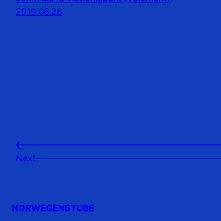
2019.06.28
←
Next
NORWEGENSTUBE