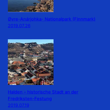
Øvre-Anárjohka- Nationalpark (Finnmark)
2019.07.26
Halden – historische Stadt an der
Fredriksten-Festung
2019.07.19