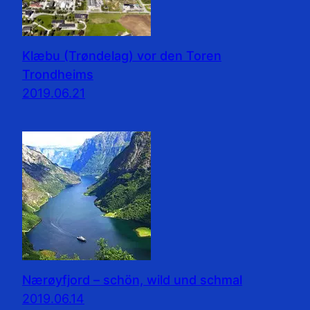
Klæbu (Trøndelag) vor den Toren
Trondheims
2019.06.21
Nærøyfjord – schön, wild und schmal
2019.06.14