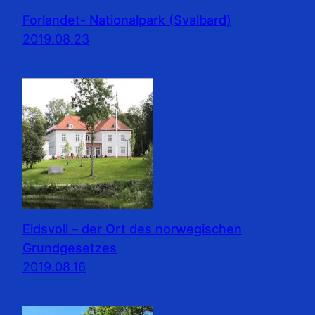
Forlandet- Nationalpark (Svalbard)
2019.08.23
Eidsvoll – der Ort des norwegischen
Grundgesetzes
2019.08.16