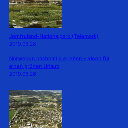
Jomfruland-Nationalpark (Telemark)
2019.06.28
Norwegen nachhaltig erleben – Ideen für
einen grünen Urlaub
2019.06.26