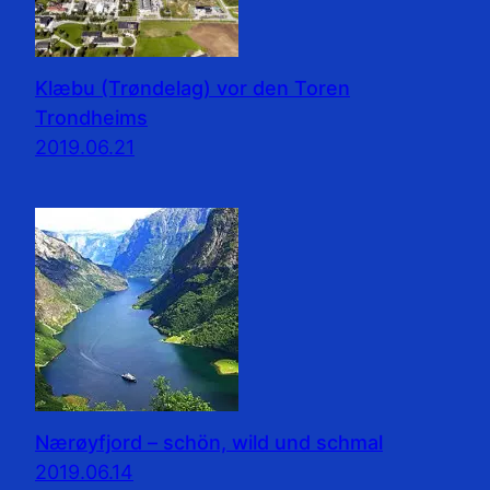
Klæbu (Trøndelag) vor den Toren
Trondheims
2019.06.21
Nærøyfjord – schön, wild und schmal
2019.06.14