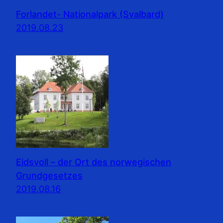
Forlandet- Nationalpark (Svalbard)
2019.08.23
Eidsvoll – der Ort des norwegischen
Grundgesetzes
2019.08.16