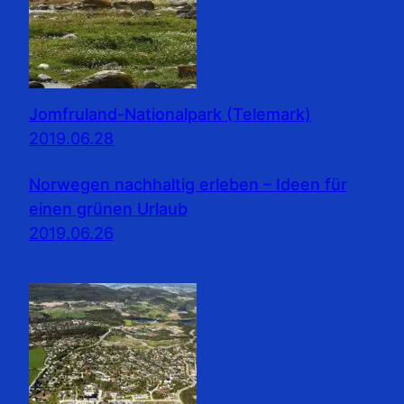
Jomfruland-Nationalpark (Telemark)
2019.06.28
Norwegen nachhaltig erleben – Ideen für
einen grünen Urlaub
2019.06.26