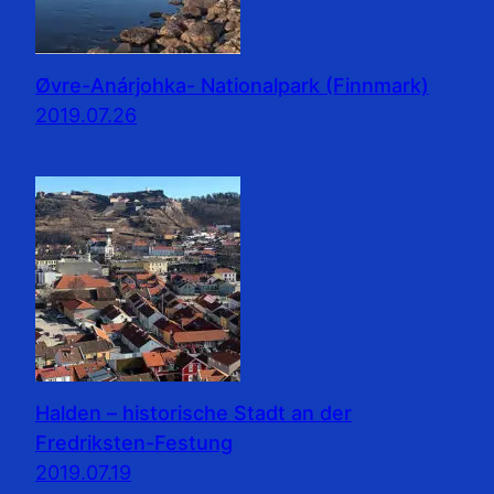
Øvre-Anárjohka- Nationalpark (Finnmark)
2019.07.26
Halden – historische Stadt an der
Fredriksten-Festung
2019.07.19