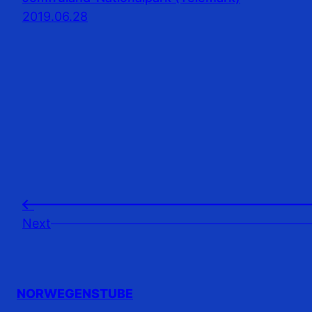
2019.06.28
←
Next
NORWEGENSTUBE