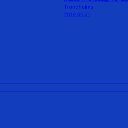
Trondheims
2019.06.21