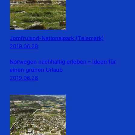
Jomfruland-Nationalpark (Telemark)
2019.06.28
Norwegen nachhaltig erleben – Ideen für
einen grünen Urlaub
2019.06.26