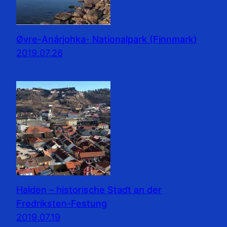
Øvre-Anárjohka- Nationalpark (Finnmark)
2019.07.26
Halden – historische Stadt an der
Fredriksten-Festung
2019.07.19