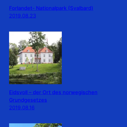
Forlandet- Nationalpark (Svalbard)
2019.08.23
Eidsvoll – der Ort des norwegischen
Grundgesetzes
2019.08.16