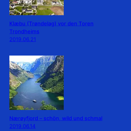
Klæbu (Trøndelag) vor den Toren
Trondheims
2019.06.21
Nærøyfjord – schön, wild und schmal
2019.06.14