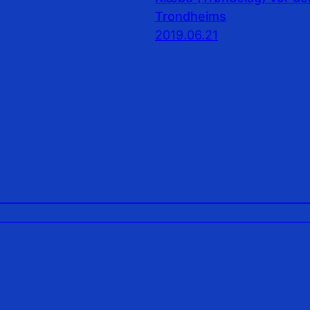
Trondheims
2019.06.21