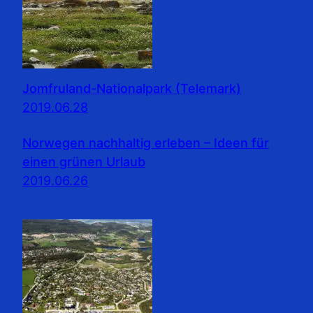
Jomfruland-Nationalpark (Telemark)
2019.06.28
Norwegen nachhaltig erleben – Ideen für
einen grünen Urlaub
2019.06.26