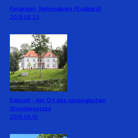
Forlandet- Nationalpark (Svalbard)
2019.08.23
Eidsvoll – der Ort des norwegischen
Grundgesetzes
2019.08.16