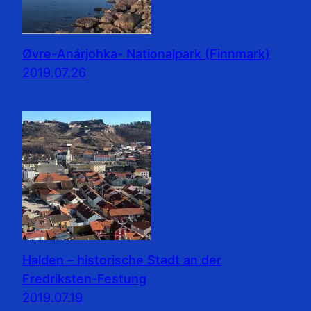
Øvre-Anárjohka- Nationalpark (Finnmark)
2019.07.26
Halden – historische Stadt an der
Fredriksten-Festung
2019.07.19