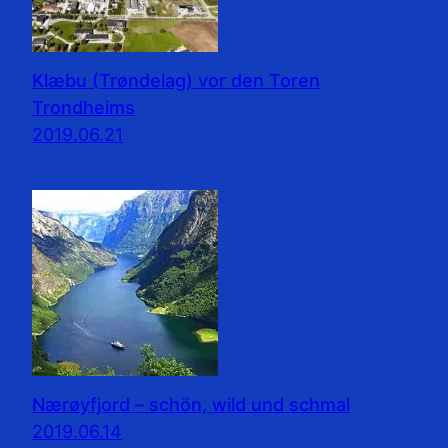
Klæbu (Trøndelag) vor den Toren
Trondheims
2019.06.21
Nærøyfjord – schön, wild und schmal
2019.06.14