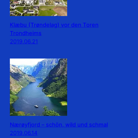
Klæbu (Trøndelag) vor den Toren
Trondheims
2019.06.21
Nærøyfjord – schön, wild und schmal
2019.06.14