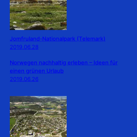
Jomfruland-Nationalpark (Telemark)
2019.06.28
Norwegen nachhaltig erleben – Ideen für
einen grünen Urlaub
2019.06.26