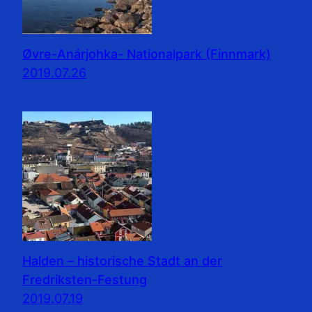
Øvre-Anárjohka- Nationalpark (Finnmark)
2019.07.26
Halden – historische Stadt an der
Fredriksten-Festung
2019.07.19