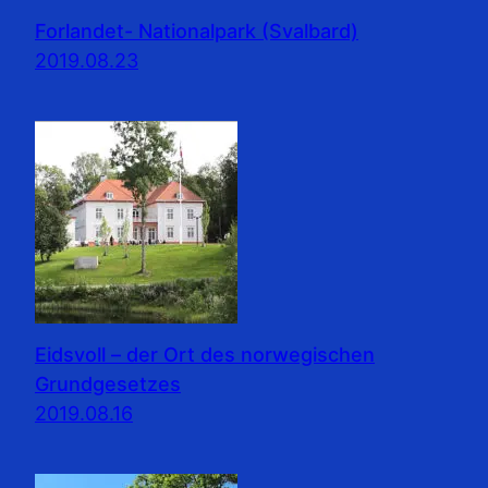
Forlandet- Nationalpark (Svalbard)
2019.08.23
Eidsvoll – der Ort des norwegischen
Grundgesetzes
2019.08.16