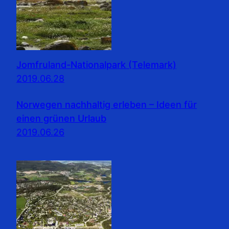
Jomfruland-Nationalpark (Telemark)
2019.06.28
Norwegen nachhaltig erleben – Ideen für
einen grünen Urlaub
2019.06.26