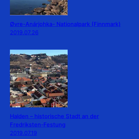
Øvre-Anárjohka- Nationalpark (Finnmark)
2019.07.26
Halden – historische Stadt an der
Fredriksten-Festung
2019.07.19