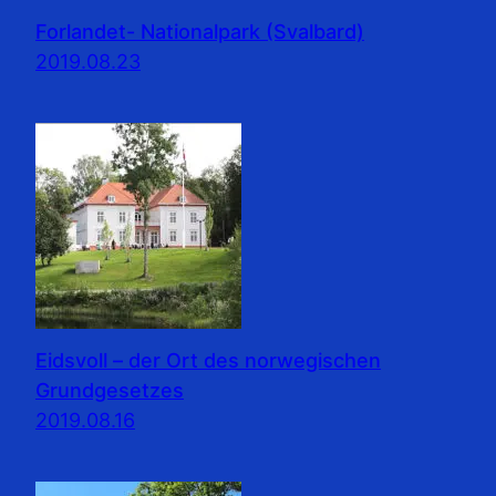
Forlandet- Nationalpark (Svalbard)
2019.08.23
Eidsvoll – der Ort des norwegischen
Grundgesetzes
2019.08.16