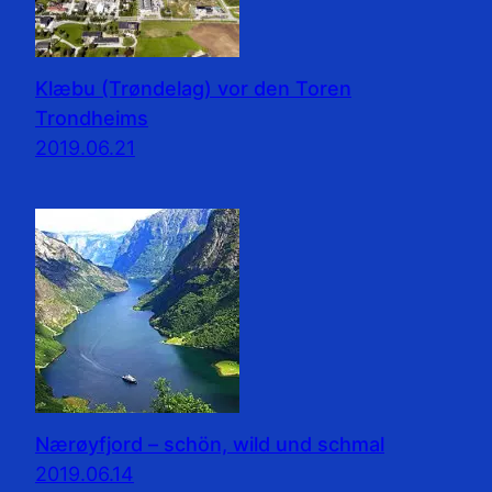
Klæbu (Trøndelag) vor den Toren
Trondheims
2019.06.21
Nærøyfjord – schön, wild und schmal
2019.06.14