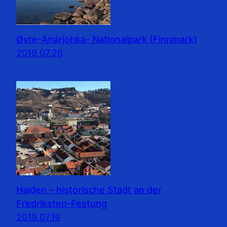
Øvre-Anárjohka- Nationalpark (Finnmark)
2019.07.26
Halden – historische Stadt an der
Fredriksten-Festung
2019.07.19