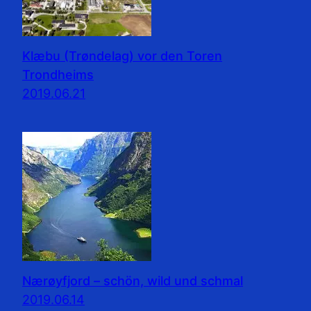
Klæbu (Trøndelag) vor den Toren
Trondheims
2019.06.21
Nærøyfjord – schön, wild und schmal
2019.06.14