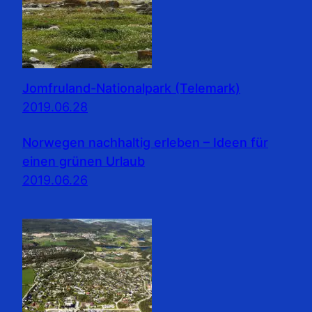
Jomfruland-Nationalpark (Telemark)
2019.06.28
Norwegen nachhaltig erleben – Ideen für
einen grünen Urlaub
2019.06.26