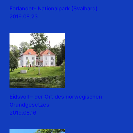
Forlandet- Nationalpark (Svalbard)
2019.08.23
Eidsvoll – der Ort des norwegischen
Grundgesetzes
2019.08.16