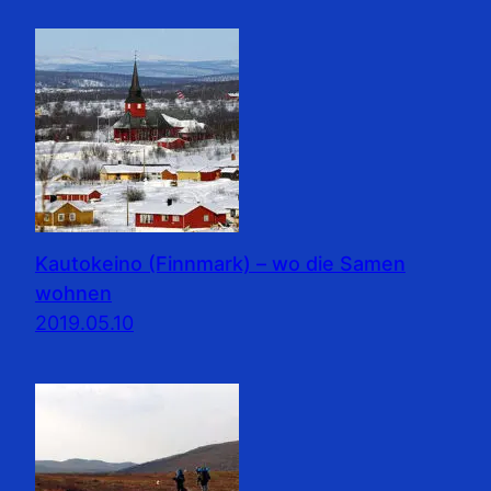
Kautokeino (Finnmark) – wo die Samen
wohnen
2019.05.10