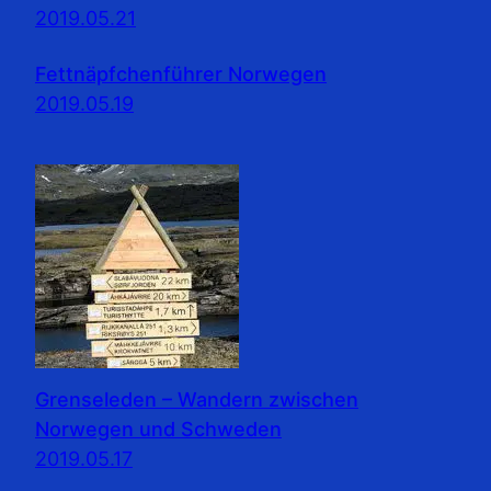
2019.05.21
Fettnäpfchenführer Norwegen
2019.05.19
Grenseleden – Wandern zwischen
Norwegen und Schweden
2019.05.17