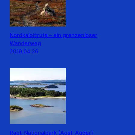
Nordkalottruta – ein grenzenloser
Wanderweg
2019.04.26
Raet-Nationalpark (Aust-Agder)