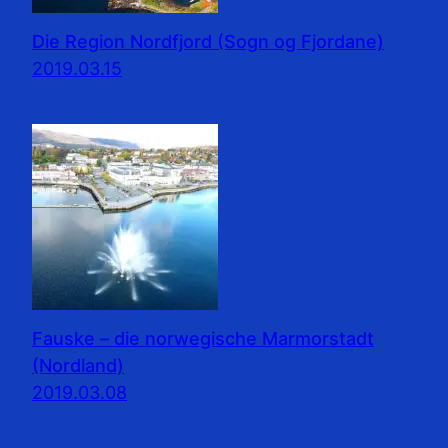
Die Region Nordfjord (Sogn og Fjordane)
2019.03.15
Fauske – die norwegische Marmorstadt
(Nordland)
2019.03.08