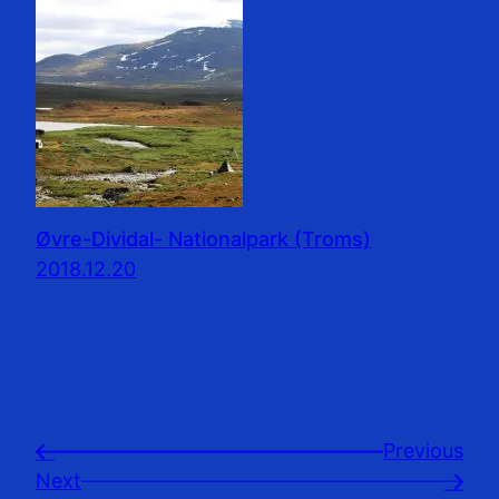
Øvre-Dividal- Nationalpark (Troms)
2018.12.20
Previousㅤ
←
Next
→