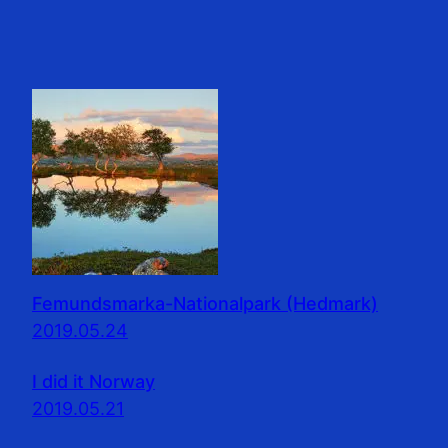
Femundsmarka-Nationalpark (Hedmark)
2019.05.24
I did it Norway
2019.05.21