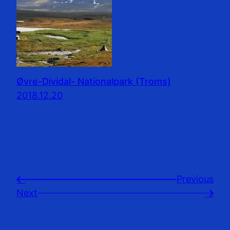
Øvre-Dividal- Nationalpark (Troms)
2018.12.20
Previousㅤ
←
Next
→