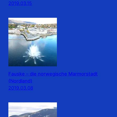
2019.03.15
Fauske – die norwegische Marmorstadt
(Nordland)
2019.03.08