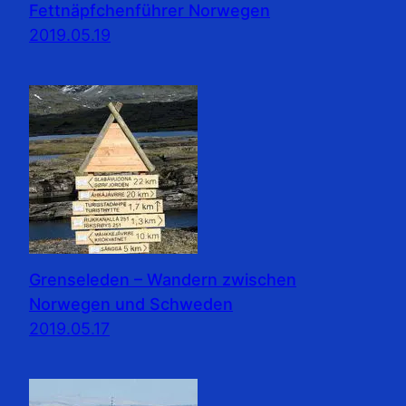
Fettnäpfchenführer Norwegen
2019.05.19
Grenseleden – Wandern zwischen
Norwegen und Schweden
2019.05.17