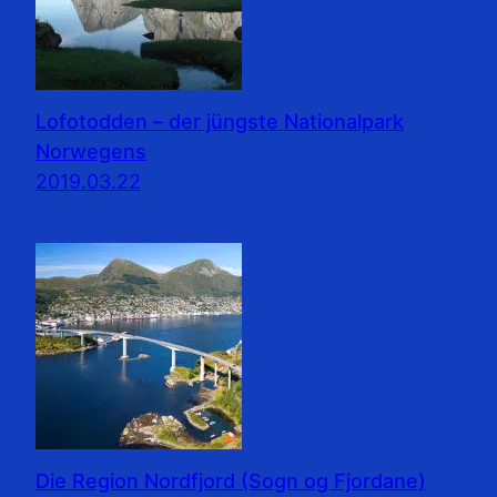
Lofotodden – der jüngste Nationalpark
Norwegens
2019.03.22
Die Region Nordfjord (Sogn og Fjordane)