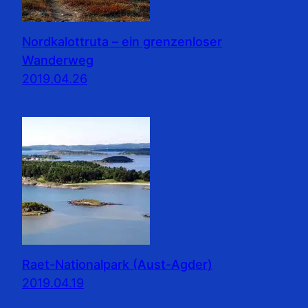
Nordkalottruta – ein grenzenloser
Wanderweg
2019.04.26
Raet-Nationalpark (Aust-Agder)
2019.04.19