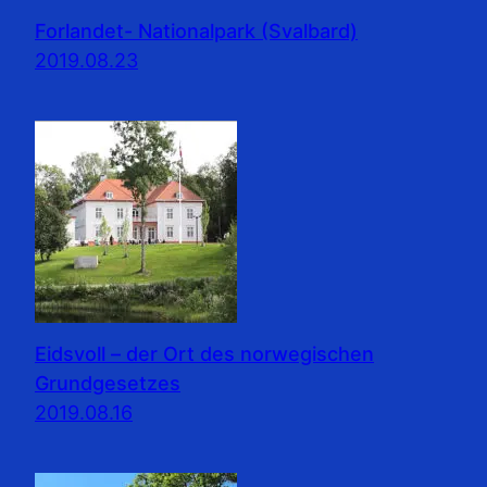
Forlandet- Nationalpark (Svalbard)
2019.08.23
Eidsvoll – der Ort des norwegischen
Grundgesetzes
2019.08.16