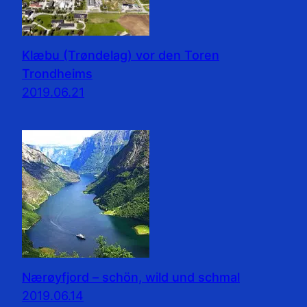
Klæbu (Trøndelag) vor den Toren
Trondheims
2019.06.21
Nærøyfjord – schön, wild und schmal
2019.06.14