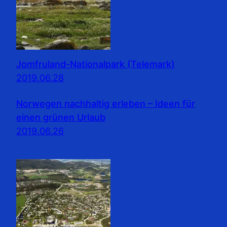
Jomfruland-Nationalpark (Telemark)
2019.06.28
Norwegen nachhaltig erleben – Ideen für
einen grünen Urlaub
2019.06.26