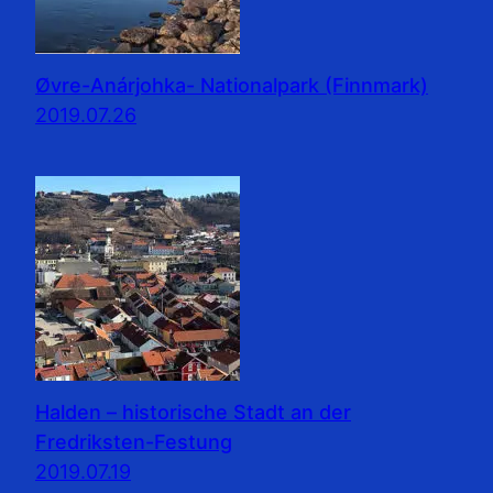
Øvre-Anárjohka- Nationalpark (Finnmark)
2019.07.26
Halden – historische Stadt an der
Fredriksten-Festung
2019.07.19