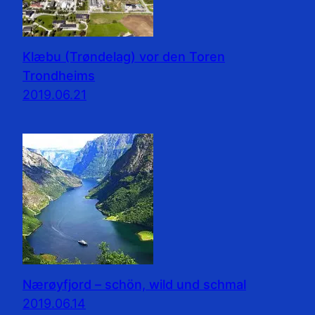
Klæbu (Trøndelag) vor den Toren
Trondheims
2019.06.21
Nærøyfjord – schön, wild und schmal
2019.06.14