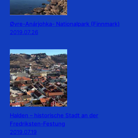
Øvre-Anárjohka- Nationalpark (Finnmark)
2019.07.26
Halden – historische Stadt an der
Fredriksten-Festung
2019.07.19