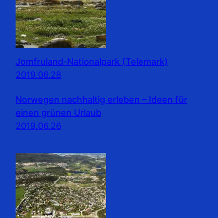
Jomfruland-Nationalpark (Telemark)
2019.06.28
Norwegen nachhaltig erleben – Ideen für
einen grünen Urlaub
2019.06.26