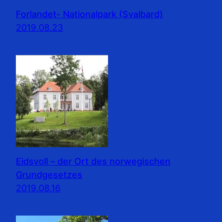
Forlandet- Nationalpark (Svalbard)
2019.08.23
Eidsvoll – der Ort des norwegischen
Grundgesetzes
2019.08.16