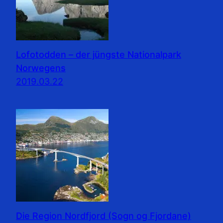
Lofotodden – der jüngste Nationalpark
Norwegens
2019.03.22
Die Region Nordfjord (Sogn og Fjordane)