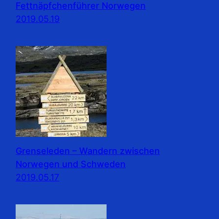
Fettnäpfchenführer Norwegen
2019.05.19
Grenseleden – Wandern zwischen
Norwegen und Schweden
2019.05.17