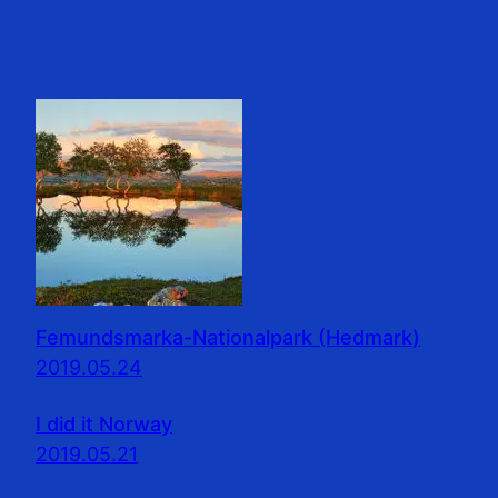
Femundsmarka-Nationalpark (Hedmark)
2019.05.24
I did it Norway
2019.05.21