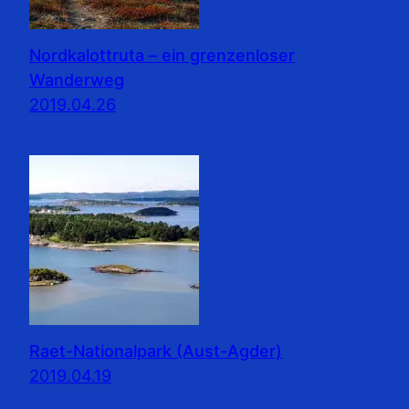
Nordkalottruta – ein grenzenloser
Wanderweg
2019.04.26
Raet-Nationalpark (Aust-Agder)
2019.04.19