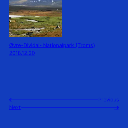
Øvre-Dividal- Nationalpark (Troms)
2018.12.20
Previousㅤ
←
Next
→