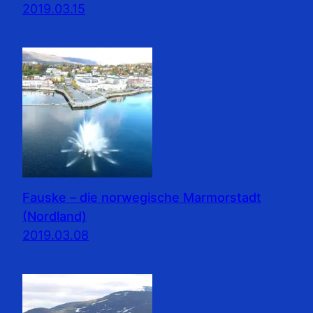
2019.03.15
Fauske – die norwegische Marmorstadt
(Nordland)
2019.03.08