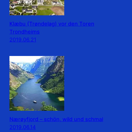
Klæbu (Trøndelag) vor den Toren
Trondheims
2019.06.21
Nærøyfjord – schön, wild und schmal
2019.06.14