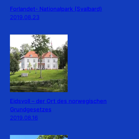
Forlandet- Nationalpark (Svalbard)
2019.08.23
Eidsvoll – der Ort des norwegischen
Grundgesetzes
2019.08.16