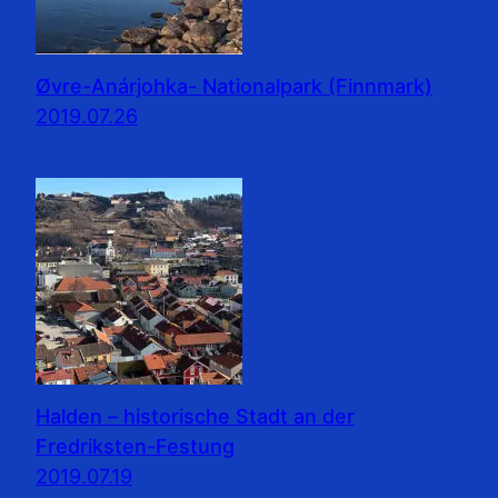
Øvre-Anárjohka- Nationalpark (Finnmark)
2019.07.26
Halden – historische Stadt an der
Fredriksten-Festung
2019.07.19