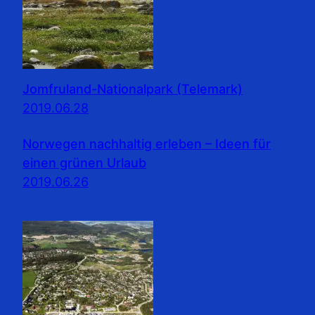
Jomfruland-Nationalpark (Telemark)
2019.06.28
Norwegen nachhaltig erleben – Ideen für
einen grünen Urlaub
2019.06.26