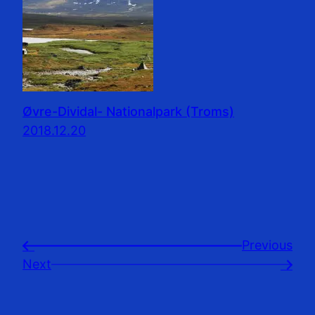
Øvre-Dividal- Nationalpark (Troms)
2018.12.20
Previousㅤ
←
Next
→