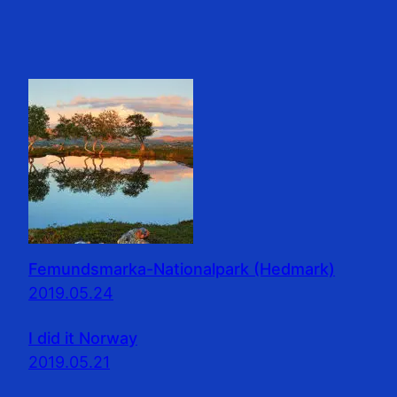
Femundsmarka-Nationalpark (Hedmark)
2019.05.24
I did it Norway
2019.05.21