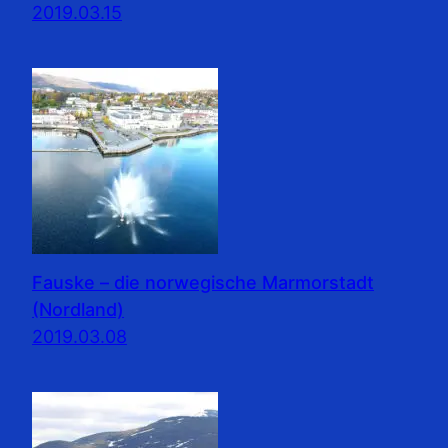
2019.03.15
Fauske – die norwegische Marmorstadt
(Nordland)
2019.03.08