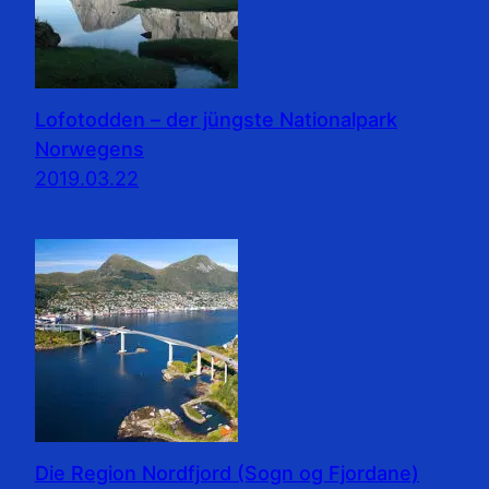
Lofotodden – der jüngste Nationalpark
Norwegens
2019.03.22
Die Region Nordfjord (Sogn og Fjordane)