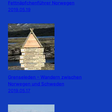
Fettnäpfchenführer Norwegen
2019.05.19
Grenseleden – Wandern zwischen
Norwegen und Schweden
2019.05.17