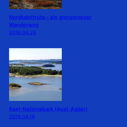
Nordkalottruta – ein grenzenloser
Wanderweg
2019.04.26
Raet-Nationalpark (Aust-Agder)
2019.04.19