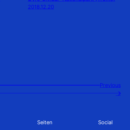
2018.12.20
Previousㅤ
→
Seiten
Social