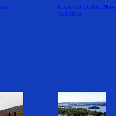
rway
Fettnäpfchenführer Nor
2019.05.19