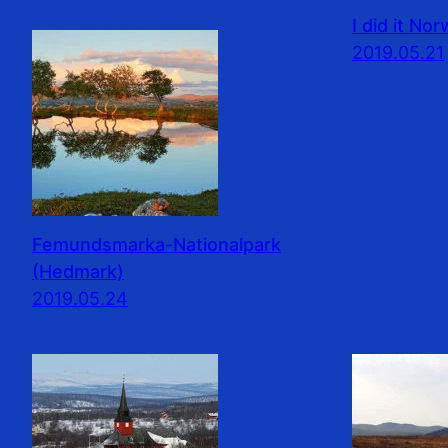
I did it No
2019.05.21
Femundsmarka-Nationalpark
(Hedmark)
2019.05.24