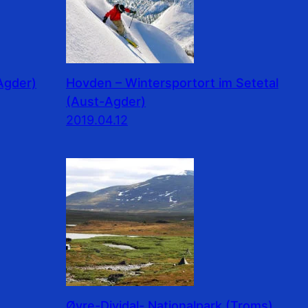
Agder)
Hovden – Wintersportort im Setetal
(Aust-Agder)
2019.04.12
e
Øvre-Dividal- Nationalpark (Troms)