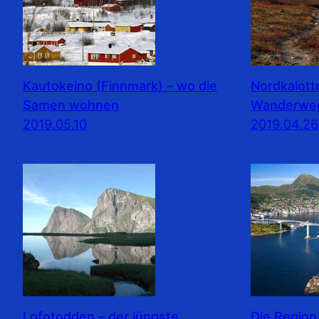
Kautokeino (Finnmark) – wo die
Nordkalott
Samen wohnen
Wanderwe
2019.05.10
2019.04.26
Lofotodden – der jüngste
Die Region