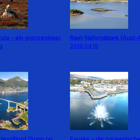
ruta – ein grenzenloser
Raet-Nationalpark (Aust-
g
2019.04.19
 Nordfjord (Sogn og
Fauske – die norwegisch