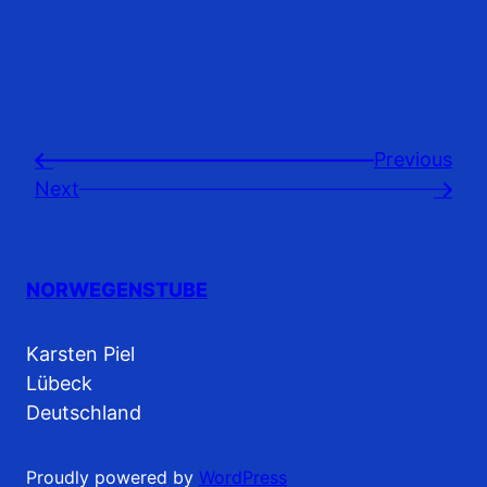
Previousㅤ
←
Next
→
NORWEGENSTUBE
Karsten Piel
Lübeck
Deutschland
Proudly powered by
WordPress