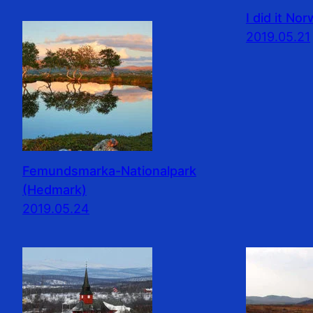
I did it No
2019.05.21
Femundsmarka-Nationalpark
(Hedmark)
2019.05.24