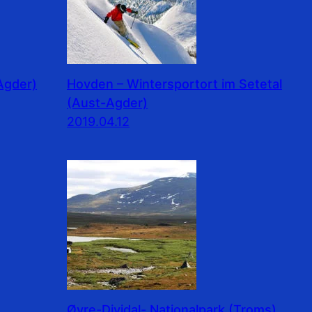
Agder)
Hovden – Wintersportort im Setetal
(Aust-Agder)
2019.04.12
e
Øvre-Dividal- Nationalpark (Troms)