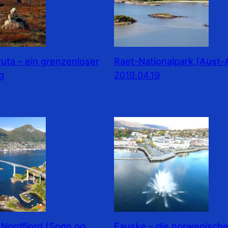
ruta – ein grenzenloser
Raet-Nationalpark (Aust-
g
2019.04.19
 Nordfjord (Sogn og
Fauske – die norwegisch