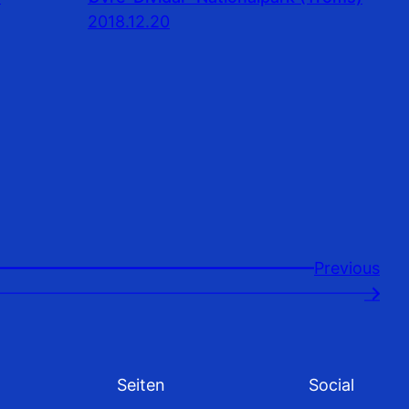
2018.12.20
Previousㅤ
→
Seiten
Social