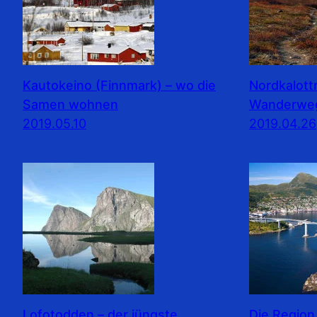
Kautokeino (Finnmark) – wo die
Nordkalott
Samen wohnen
Wanderwe
2019.05.10
2019.04.26
Lofotodden – der jüngste
Die Region