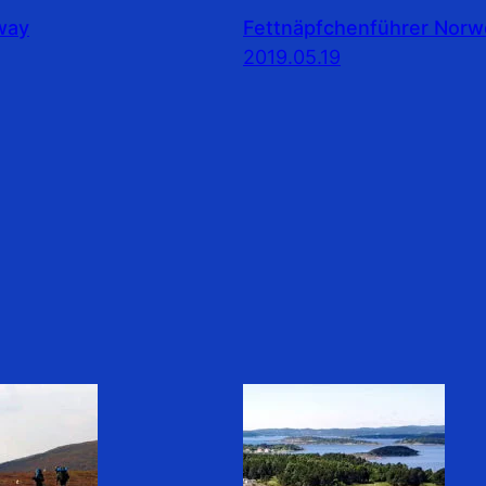
rway
Fettnäpfchenführer Nor
2019.05.19