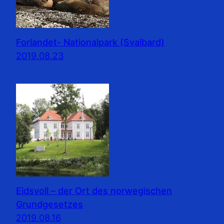
Forlandet- Nationalpark (Svalbard)
2019.08.23
Eidsvoll – der Ort des norwegischen
Grundgesetzes
2019.08.16