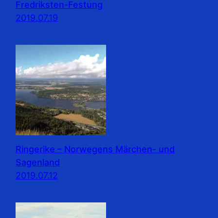
Fredriksten-Festung
2019.07.19
Ringerike – Norwegens Märchen- und
Sagenland
2019.07.12