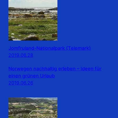
Jomfruland-Nationalpark (Telemark)
2019.06.28
Norwegen nachhaltig erleben – Ideen für
einen grünen Urlaub
2019.06.26