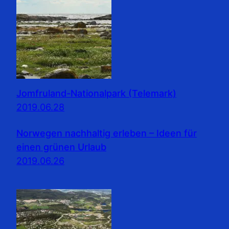
Jomfruland-Nationalpark (Telemark)
2019.06.28
Norwegen nachhaltig erleben – Ideen für
einen grünen Urlaub
2019.06.26