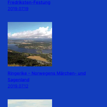
Fredriksten-Festung
2019.07.19
Ringerike – Norwegens Märchen- und
Sagenland
2019.07.12