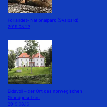
Forlandet- Nationalpark (Svalbard)
2019.08.23
Eidsvoll – der Ort des norwegischen
Grundgesetzes
2019.08.16