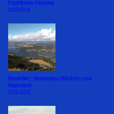
Fredriksten-Festung
2019.07.19
Ringerike – Norwegens Märchen- und
Sagenland
2019.07.12