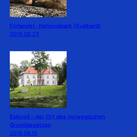
Forlandet- Nationalpark (Svalbard)
2019.08.23
Eidsvoll – der Ort des norwegischen
Grundgesetzes
2019.08.16