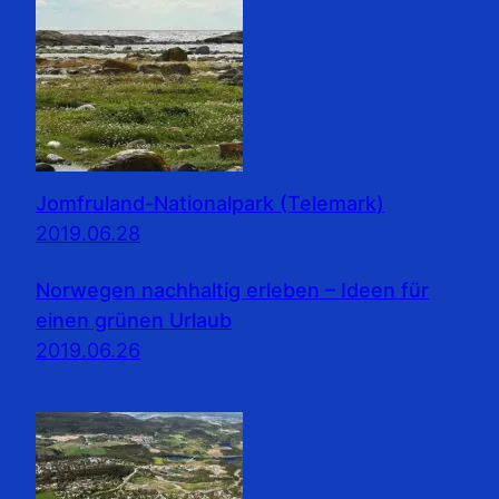
Jomfruland-Nationalpark (Telemark)
2019.06.28
Norwegen nachhaltig erleben – Ideen für
einen grünen Urlaub
2019.06.26