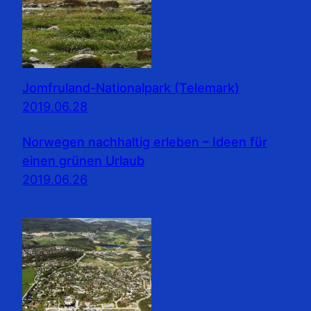
Jomfruland-Nationalpark (Telemark)
2019.06.28
Norwegen nachhaltig erleben – Ideen für
einen grünen Urlaub
2019.06.26