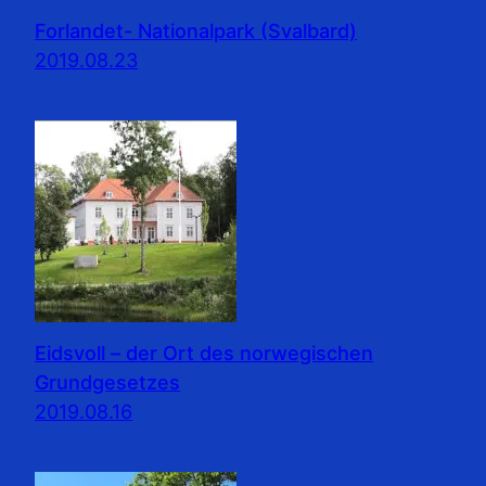
Forlandet- Nationalpark (Svalbard)
2019.08.23
Eidsvoll – der Ort des norwegischen
Grundgesetzes
2019.08.16