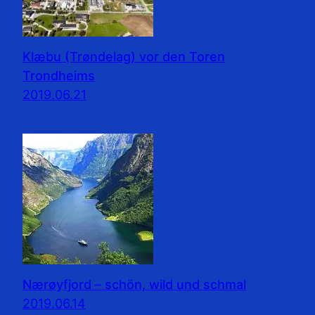
Klæbu (Trøndelag) vor den Toren
Trondheims
2019.06.21
Nærøyfjord – schön, wild und schmal
2019.06.14