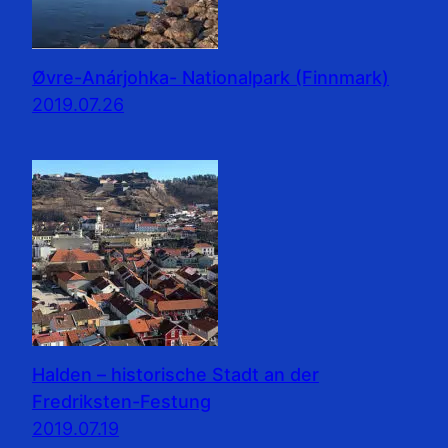
Øvre-Anárjohka- Nationalpark (Finnmark)
2019.07.26
Halden – historische Stadt an der
Fredriksten-Festung
2019.07.19