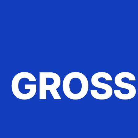
GROSS