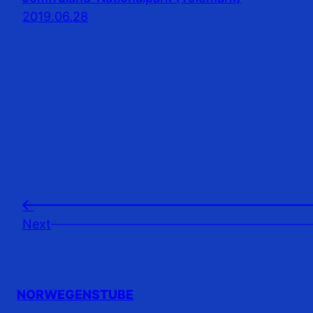
2019.06.28
←
Next
NORWEGENSTUBE