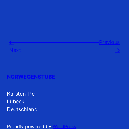
Previousㅤ
←
Next
→
NORWEGENSTUBE
Karsten Piel
Lübeck
Deutschland
Proudly powered by
WordPress