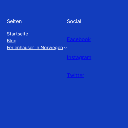
Seiten
Social
Startseite
Facebook
Blog
Ferienhäuser in Norwegen
Instagram
Twitter