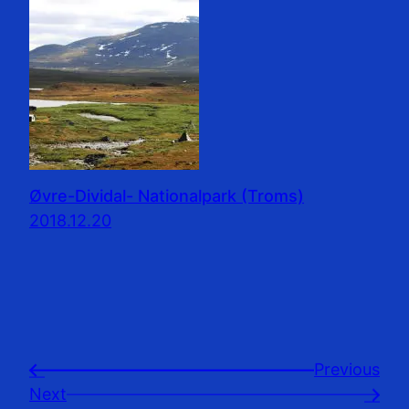
Øvre-Dividal- Nationalpark (Troms)
2018.12.20
Previousㅤ
←
Next
→