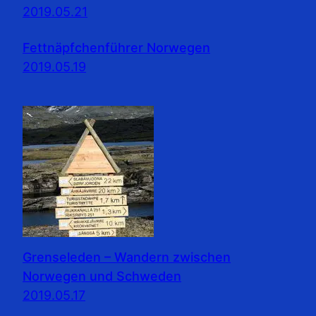
2019.05.21
Fettnäpfchenführer Norwegen
2019.05.19
Grenseleden – Wandern zwischen
Norwegen und Schweden
2019.05.17