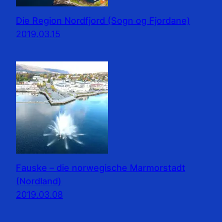
Die Region Nordfjord (Sogn og Fjordane)
2019.03.15
Fauske – die norwegische Marmorstadt
(Nordland)
2019.03.08