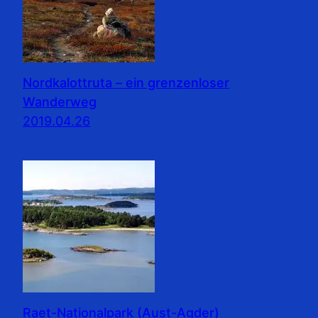
Nordkalottruta – ein grenzenloser
Wanderweg
2019.04.26
Raet-Nationalpark (Aust-Agder)