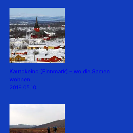
Kautokeino (Finnmark) – wo die Samen
wohnen
2019.05.10