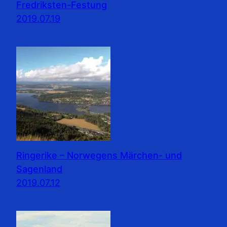
Fredriksten-Festung
2019.07.19
Ringerike – Norwegens Märchen- und
Sagenland
2019.07.12