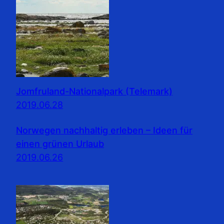
Jomfruland-Nationalpark (Telemark)
2019.06.28
Norwegen nachhaltig erleben – Ideen für
einen grünen Urlaub
2019.06.26