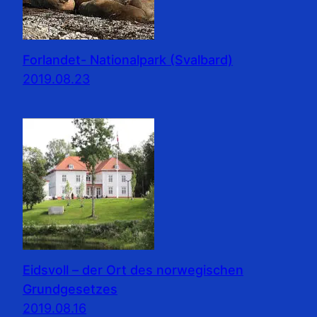
Forlandet- Nationalpark (Svalbard)
2019.08.23
Eidsvoll – der Ort des norwegischen
Grundgesetzes
2019.08.16