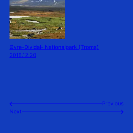
Øvre-Dividal- Nationalpark (Troms)
2018.12.20
Previousㅤ
←
Next
→