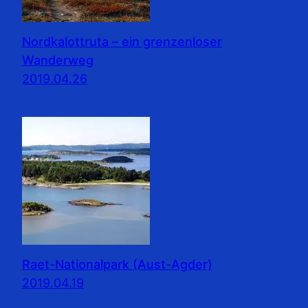
Nordkalottruta – ein grenzenloser
Wanderweg
2019.04.26
Raet-Nationalpark (Aust-Agder)
2019.04.19