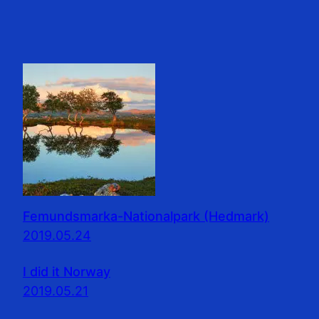
Femundsmarka-Nationalpark (Hedmark)
2019.05.24
I did it Norway
2019.05.21