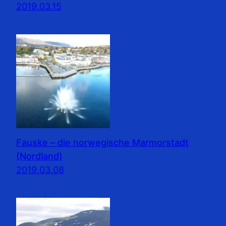
2019.03.15
Fauske – die norwegische Marmorstadt
(Nordland)
2019.03.08