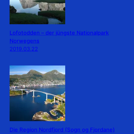
Lofotodden – der jüngste Nationalpark
Norwegens
2019.03.22
Die Region Nordfjord (Sogn og Fjordane)