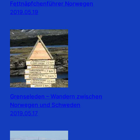
Fettnäpfchenführer Norwegen
2019.05.19
Grenseleden – Wandern zwischen
Norwegen und Schweden
2019.05.17