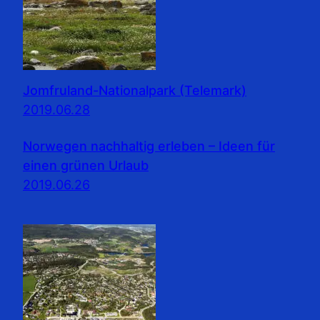
Jomfruland-Nationalpark (Telemark)
2019.06.28
Norwegen nachhaltig erleben – Ideen für
einen grünen Urlaub
2019.06.26