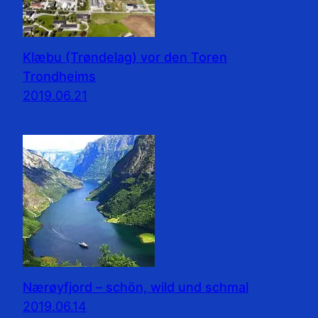
Klæbu (Trøndelag) vor den Toren
Trondheims
2019.06.21
Nærøyfjord – schön, wild und schmal
2019.06.14