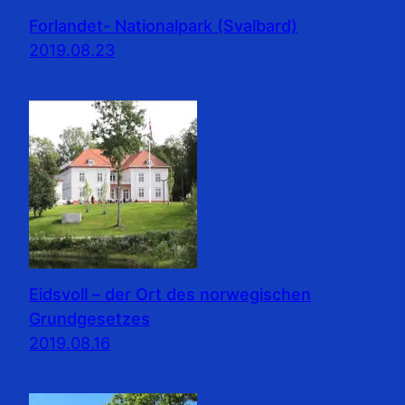
Forlandet- Nationalpark (Svalbard)
2019.08.23
Eidsvoll – der Ort des norwegischen
Grundgesetzes
2019.08.16