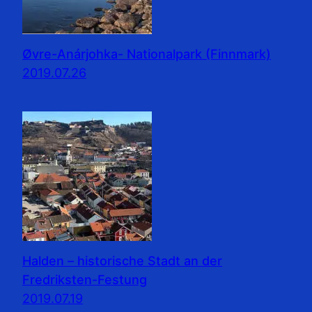
Øvre-Anárjohka- Nationalpark (Finnmark)
2019.07.26
Halden – historische Stadt an der
Fredriksten-Festung
2019.07.19